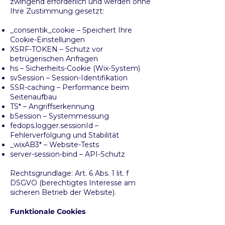
zwingend erforderlich und werden ohne
Ihre Zustimmung gesetzt:
_consentik_cookie – Speichert Ihre
Cookie-Einstellungen
XSRF-TOKEN – Schutz vor
betrügerischen Anfragen
hs – Sicherheits-Cookie (Wix-System)
svSession – Session-Identifikation
SSR-caching – Performance beim
Seitenaufbau
TS* – Angriffserkennung
bSession – Systemmessung
fedops.logger.sessionId –
Fehlerverfolgung und Stabilität
_wixAB3* – Website-Tests
server-session-bind – API-Schutz
Rechtsgrundlage: Art. 6 Abs. 1 lit. f
DSGVO (berechtigtes Interesse am
sicheren Betrieb der Website).
Funktionale Cookies