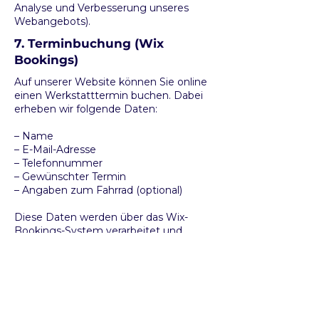
Analyse und Verbesserung unseres
Webangebots).
7. Terminbuchung (Wix
Bookings)
Auf unserer Website können Sie online
einen Werkstatttermin buchen. Dabei
erheben wir folgende Daten:
– Name
– E-Mail-Adresse
– Telefonnummer
– Gewünschter Termin
– Angaben zum Fahrrad (optional)
Diese Daten werden über das Wix-
Bookings-System verarbeitet und
gespeichert. Sie werden ausschließlich
zur Terminverwaltung und zur
Kontaktaufnahme im Zusammenhang
mit dem gebuchten Termin verwendet.
Eine Weitergabe an Dritte erfolgt nicht.
Die Daten werden gelöscht, sobald der