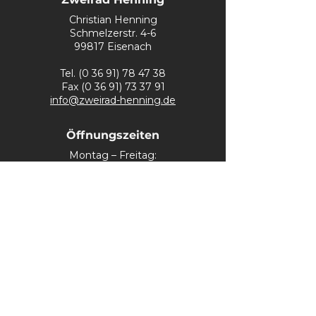
Christian Henning
Schmelzerstr. 4-6
99817 Eisenach
Tel.
(0 36 91) 78 47 38
Fax
(0 36 91) 73 37 91
info@zweirad-henning.de
Öffnungszeiten
Montag – Freitag:
10 – 18 Uhr
Samstag:
10 – 13 Uhr
Kontakt
Impressum