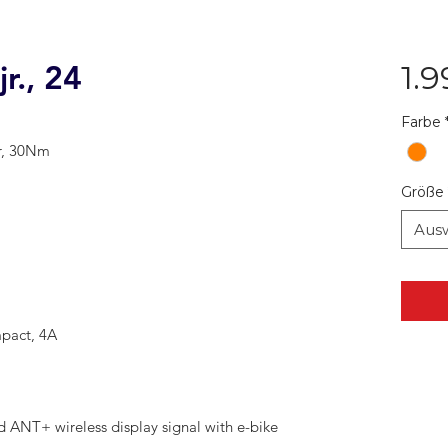
r., 24
1.
Farbe
r, 30Nm
Größe
Aus
pact, 4A
 ANT+ wireless display signal with e-bike