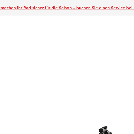
 machen Ihr Rad sicher für die Saison – buchen Sie einen Service
bei 
Home
Über un