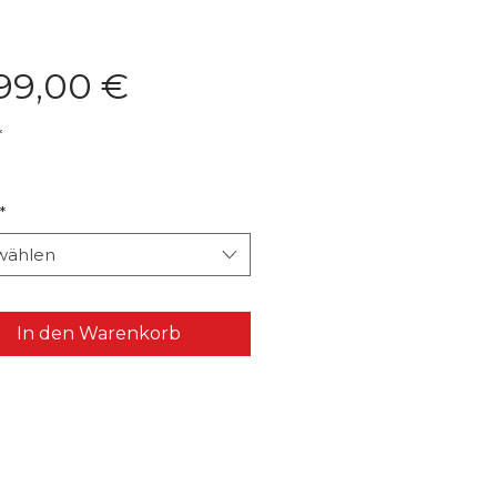
Preis
999,00 €
*
*
wählen
In den Warenkorb