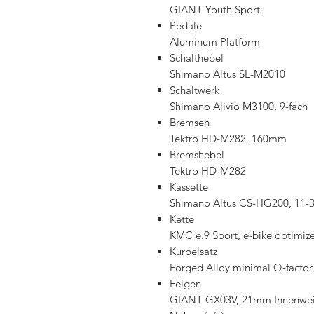
GIANT Youth Sport
Pedale
Aluminum Platform
Schalthebel
Shimano Altus SL-M2010
Schaltwerk
Shimano Alivio M3100, 9-fach
Bremsen
Tektro HD-M282, 160mm
Bremshebel
Tektro HD-M282
Kassette
Shimano Altus CS-HG200, 11-
Kette
KMC e.9 Sport, e-bike optimiz
Kurbelsatz
Forged Alloy minimal Q-factor
Felgen
GIANT GX03V, 21mm Innenwei