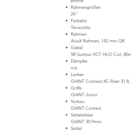
profile
Rahmengrößen
24"
Farbe(n)
Terracotta
Rahmen
AluxX Rahmen, 142 mm QR
Gabel
SR Suntour XCT HLO Coil, 8
Dämpfer
n/a
Lenker
GIANT Connect XC Riser 31.8,
Griffe
GIANT Junior
Vorbau
GIANT Contact
Sattelstütze
GIANT 30.9mm
Sattel