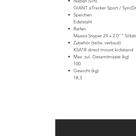
Naben (v/h)
GIANT eTracker Sport / SyncD
Speichen
Edelstahl
Reifen
Maxxis Snyper 24 x 2.0"" Silks
Zubehör (teilw. verbaut)
KSA18 direct mount kickstand
Max. zul. Gesamtmasse (kg)
100
Gewicht (kg)
18,3