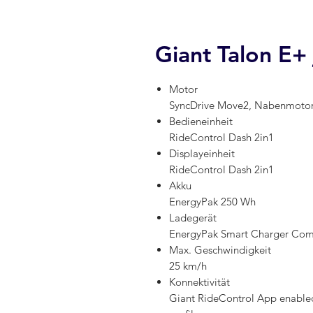
Giant Talon E+ j
Motor
SyncDrive Move2, Nabenmoto
Bedieneinheit
RideControl Dash 2in1
Displayeinheit
RideControl Dash 2in1
Akku
EnergyPak 250 Wh
Ladegerät
EnergyPak Smart Charger Com
Max. Geschwindigkeit
25 km/h
Konnektivität
Giant RideControl App enabled