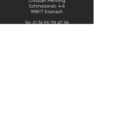
Christian Henning
Schmelzerstr. 4-6
99817 Eisenach
Tel.
(0 36 91) 78 47 38
Fax
(0 36 91) 73 37 91
info@zweirad-henning.de
Öffnungszeiten
Montag – Freitag:
10 – 18 Uhr
Samstag:
10 – 13 Uhr
Kontakt
Impressum
Datenschutz