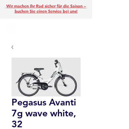
Wir machen Ihr Rad sicher für die Saison –
buchen Sie einen Service
bei uns!
Pegasus Avanti
7g wave white,
32