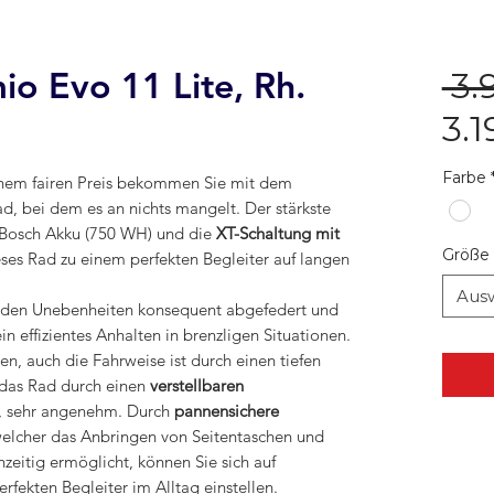
o Evo 11 Lite, Rh.
 3.
3.1
Farbe
nem fairen Preis bekommen Sie mit dem
d, bei dem es an nichts mangelt. Der stärkste
 Bosch Akku (750 WH) und die
XT-Schaltung mit
Größe
es Rad zu einem perfekten Begleiter auf langen
Aus
erden Unebenheiten konsequent abgefedert und
in effizientes Anhalten in brenzligen Situationen.
n, auch die Fahrweise ist durch einen tiefen
 das Rad durch einen
verstellbaren
n, sehr angenehm. Durch
pannensichere
elcher das Anbringen von Seitentaschen und
eitig ermöglicht, können Sie sich auf
fekten Begleiter im Alltag einstellen.