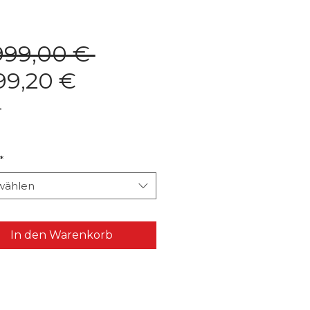
Standardpreis
999,00 € 
Sale-
99,20 €
Preis
*
*
wählen
In den Warenkorb