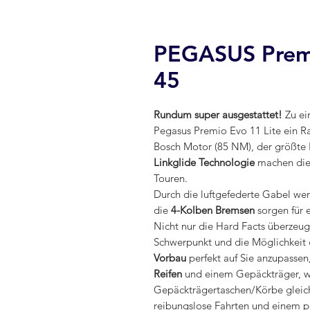
PEGASUS Premi
45
Rundum super ausgestattet!
Zu ei
Pegasus Premio Evo 11 Lite ein Ra
Bosch Motor (85 NM), der größte
Linkglide Technologie
machen dies
Touren.
Durch die luftgefederte Gabel w
die
4-Kolben Bremsen
sorgen für e
Nicht nur die Hard Facts überzeuge
Schwerpunkt und die Möglichkeit
Vorbau
perfekt auf Sie anzupasse
Reifen
und einem Gepäckträger, w
Gepäckträgertaschen/Körbe gleichz
reibungslose Fahrten und einem per