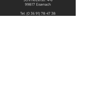
Schmelzerstr. 4-6
99817 Eisenach
Tel.
(0 36 91) 78 47 38
Fax
(0 36 91) 73 37 91
info@zweirad-henning.de
Öffnungszeiten
Montag – Freitag:
10 – 18 Uhr
Samstag:
10 – 13 Uhr
Kontakt
Impressum
Datenschutz