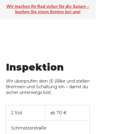
Wir machen Ihr Rad sicher für die Saison –
buchen Sie einen Service
bei uns!
Inspektion
Wir überprüfen dein (E-)Bike und stellen
Bremsen und Schaltung ein – damit du
sicher unterwegs bist.
ab
70
2 Std.
2
ab 70 €
€
S
t
Schmelzerstraße
d